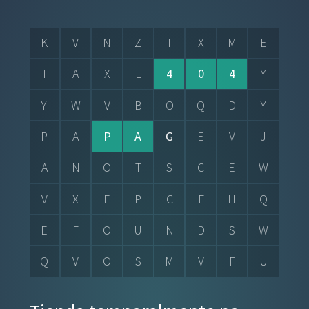
K
V
N
Z
I
X
M
E
T
A
X
L
4
0
4
Y
Y
W
V
B
O
Q
D
Y
P
A
P
A
G
E
V
J
A
N
O
T
S
C
E
W
V
X
E
P
C
F
H
Q
E
F
O
U
N
D
S
W
Q
V
O
S
M
V
F
U