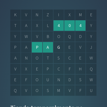
K
V
N
Z
I
X
M
E
T
A
X
L
4
0
4
Y
Y
W
V
B
O
Q
D
Y
P
A
P
A
G
E
V
J
A
N
O
T
S
C
E
W
V
X
E
P
C
F
H
Q
E
F
O
U
N
D
S
W
Q
V
O
S
M
V
F
U