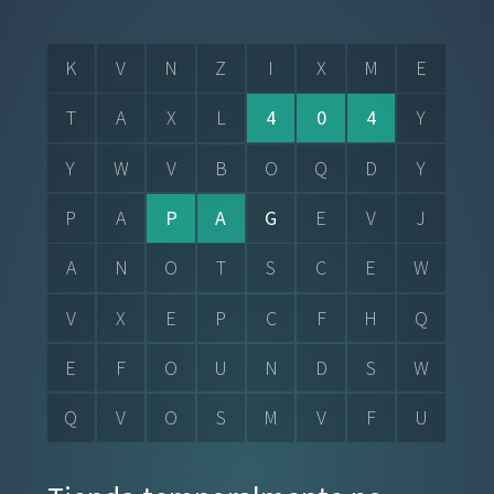
K
V
N
Z
I
X
M
E
T
A
X
L
4
0
4
Y
Y
W
V
B
O
Q
D
Y
P
A
P
A
G
E
V
J
A
N
O
T
S
C
E
W
V
X
E
P
C
F
H
Q
E
F
O
U
N
D
S
W
Q
V
O
S
M
V
F
U